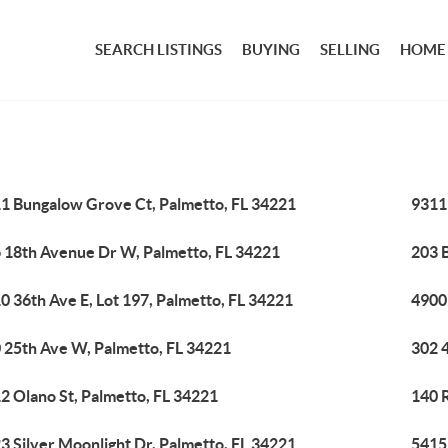
SEARCH LISTINGS
BUYING
SELLING
HOME
1 Bungalow Grove Ct, Palmetto, FL 34221
9311
 18th Avenue Dr W, Palmetto, FL 34221
203 B
0 36th Ave E, Lot 197, Palmetto, FL 34221
4900 
 25th Ave W, Palmetto, FL 34221
302 4
2 Olano St, Palmetto, FL 34221
140 
3 Silver Moonlight Dr, Palmetto, FL 34221
5415 