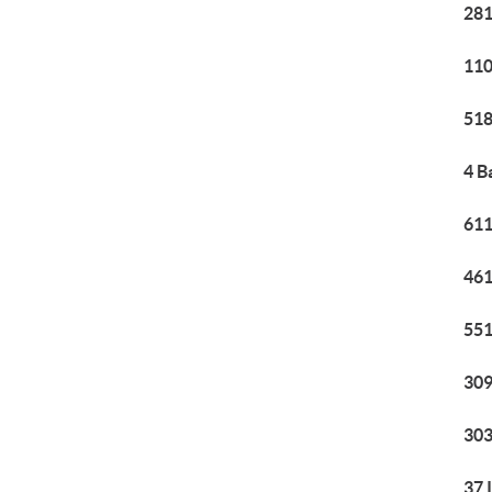
281
110
518
4 B
611
461
551
309
303
37 